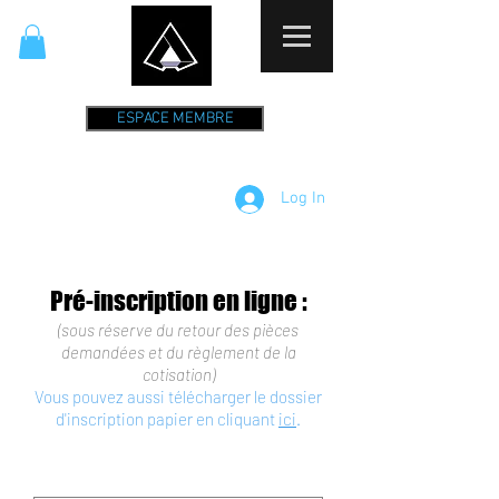
ESPACE MEMBRE
Log In
Pré-inscription en ligne :
(sous réserve du retour des pièces
demandées et du règlement de la
cotisation)
Vous pouvez aussi télécharger le dossier
d'inscription papier en cliquant
ici
.