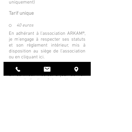
uniquement)
Tarif unique
40 euros
En adhérant à l'association ARKAM®,
je m'engage à respecter ses statuts
et son règlement intérieur, mis à
disposition au siège de l'association
ou en cliquant
ici
.
Toute inscription nécessite :
un certificat médical à jour de non
contre indication à la pratique des
arts martiaux.
le règlement de la cotisation avant de
commencer les entrainements.
Deux photos et une photocopie de la
pièce d'identité pour les
compétiteurs uniquement.